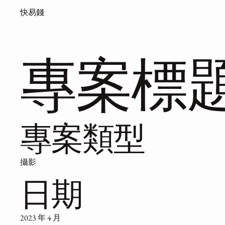
快易錢
專案標
專案類型
攝影
日期
2023 年 4 月